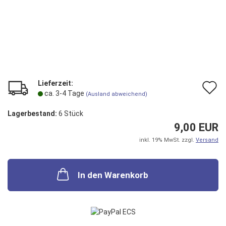
Lieferzeit:
A
ca. 3-4 Tage
(Ausland abweichend)
d
Lagerbestand:
6
Stück
M
9,00 EUR
inkl. 19% MwSt. zzgl.
Versand
In den Warenkorb