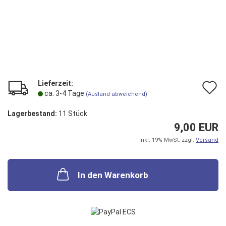
Lieferzeit:
A
ca. 3-4 Tage
(Ausland abweichend)
d
Lagerbestand:
11
Stück
M
9,00 EUR
inkl. 19% MwSt. zzgl.
Versand
In den Warenkorb