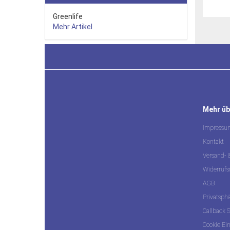
Greenlife
Mehr Artikel
Mehr übe
Impressu
Kontakt
Versand-
Widerrufs
AGB
Privatsph
Callback S
Cookie Ei