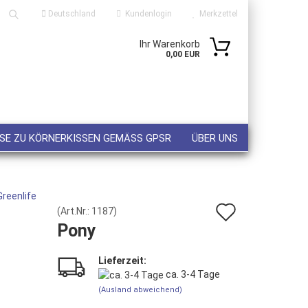
Deutschland
Kundenlogin
Merkzettel
Ihr Warenkorb
Suche...
0,00 EUR
ail
sswort
SE ZU KÖRNERKISSEN GEMÄSS GPSR
ÜBER UNS
Greenlife
Auf
 erstellen
(Art.Nr.:
1187
)
Pony
wort vergessen?
den
Merkzett
Lieferzeit:
ca. 3-4 Tage
(Ausland abweichend)