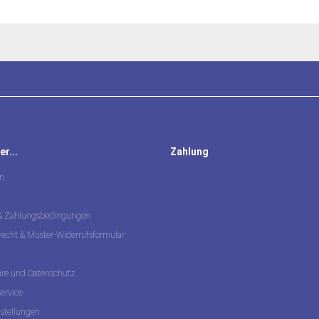
r...
Zahlung
m
 & Zahlungsbedingungen
recht & Muster-Widerrufsformular
äre und Datenschutz
ervice
nstellungen