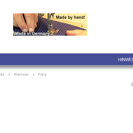
Lieferland
E-M
Pa
HINWEI
»
»
ite
Warmies
Pony
Konto
Pass