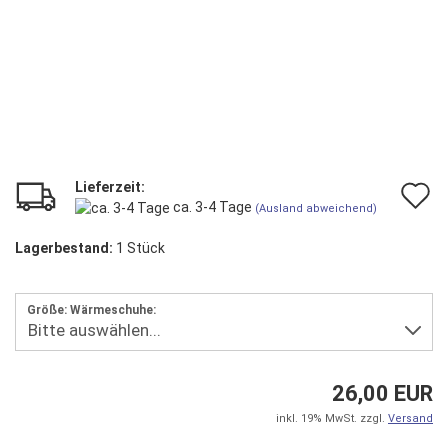
Lieferzeit:
A
ca. 3-4 Tage
(Ausland abweichend)
d
Lagerbestand:
1
Stück
M
Größe: Wärmeschuhe:
26,00 EUR
inkl. 19% MwSt. zzgl.
Versand