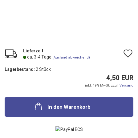
Lieferzeit:
A
ca. 3-4 Tage
(Ausland abweichend)
d
Lagerbestand:
2
Stück
M
4,50 EUR
inkl. 19% MwSt. zzgl.
Versand
In den Warenkorb