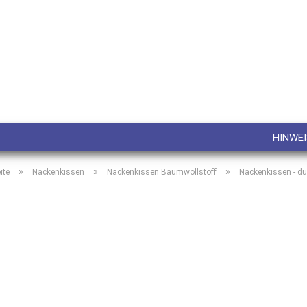
Lieferland
E-M
Pa
HINWEI
»
»
»
ite
Nackenkissen
Nackenkissen Baumwollstoff
Nackenkissen - du
Konto
Pass