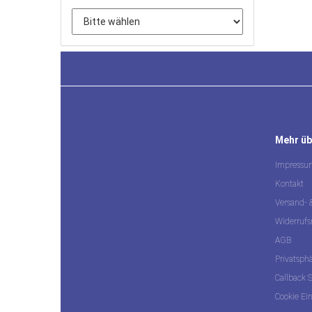
Mehr übe
Impressu
Kontakt
Versand-
Widerrufs
AGB
Privatsph
Callback S
Cookie Ei