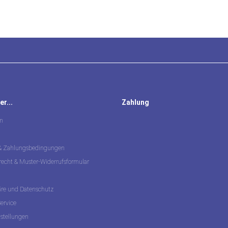
r...
Zahlung
m
 & Zahlungsbedingungen
recht & Muster-Widerrufsformular
äre und Datenschutz
ervice
nstellungen