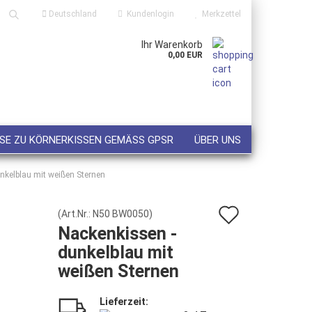
Deutschland
Kundenlogin
Merkzettel
Ihr Warenkorb
Suche...
0,00 EUR
ail
sswort
SE ZU KÖRNERKISSEN GEMÄSS GPSR
ÜBER UNS
nkelblau mit weißen Sternen
Auf
 erstellen
(Art.Nr.:
N50 BW0050
)
Nackenkissen -
wort vergessen?
den
dunkelblau mit
Merkzett
weißen Sternen
Lieferzeit: