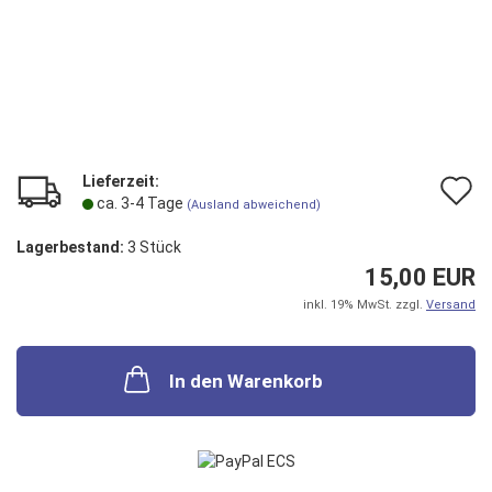
Lieferzeit:
A
ca. 3-4 Tage
(Ausland abweichend)
d
Lagerbestand:
3
Stück
M
15,00 EUR
inkl. 19% MwSt. zzgl.
Versand
In den Warenkorb