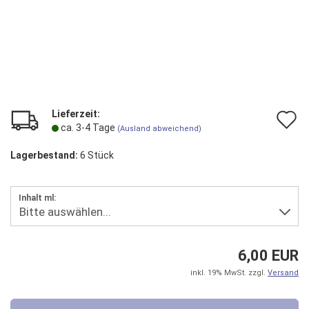
Lieferzeit:
A
ca. 3-4 Tage
(Ausland abweichend)
d
Lagerbestand:
6
Stück
M
Inhalt ml:
6,00 EUR
inkl. 19% MwSt. zzgl.
Versand