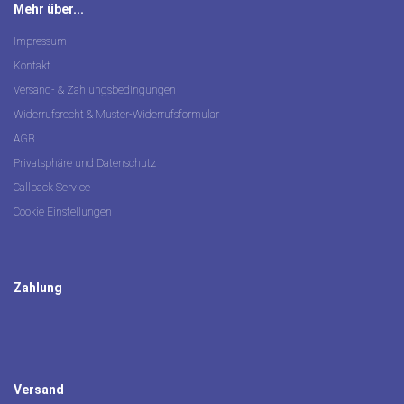
Mehr über...
Impressum
Kontakt
Versand- & Zahlungsbedingungen
Widerrufsrecht & Muster-Widerrufsformular
AGB
Privatsphäre und Datenschutz
Callback Service
Cookie Einstellungen
Zahlung
Versand