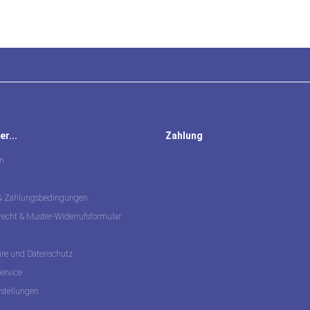
r...
Zahlung
m
 & Zahlungsbedingungen
recht & Muster-Widerrufsformular
äre und Datenschutz
ervice
nstellungen