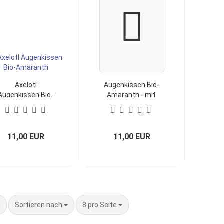
Axelotl
Augenkissen Bio-
Augenkissen Bio-
Amaranth - mit
Amaranth
Punkten
11,00 EUR
11,00 EUR
Sortieren nach
pro Seite
Sortieren nach
8 pro Seite