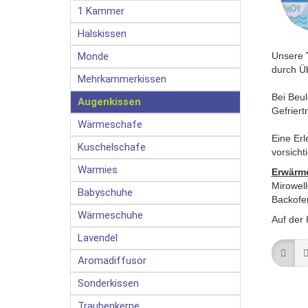
1 Kammer
Halskissen
Monde
Unsere
durch Üb
Mehrkammerkissen
Bei Beul
Augenkissen
Gefrier
Wärmeschafe
Eine Erl
Kuschelschafe
vorsich
Warmies
Erwärm
Mirowel
Babyschuhe
Backofen
Wärmeschuhe
Auf der 
Lavendel
Aromadiffusor
Sonderkissen
Traubenkerne