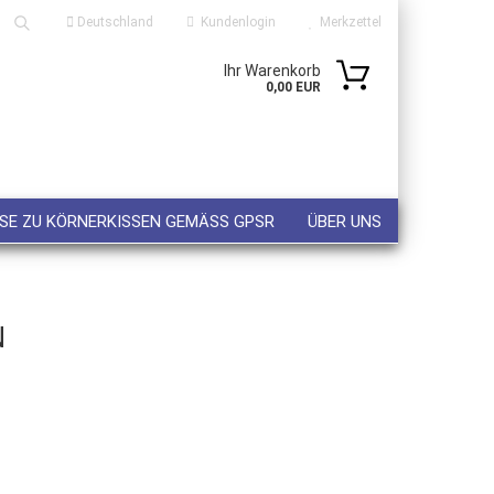
Deutschland
Kundenlogin
Merkzettel
Ihr Warenkorb
Suche...
0,00 EUR
ail
sswort
SE ZU KÖRNERKISSEN GEMÄSS GPSR
ÜBER UNS
N
 erstellen
wort vergessen?