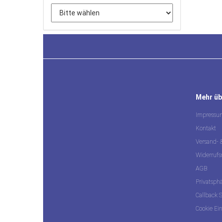
Mehr übe
Impressu
Kontakt
Versand-
Widerrufs
AGB
Privatsph
Callback S
Cookie Ei