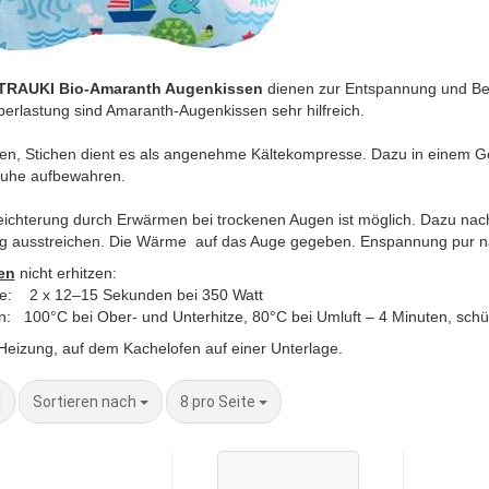
TRAUKI Bio-Amaranth Augenkissen
dienen zur Entspannung und Be
erlastung sind Amaranth-Augenkissen sehr hilfreich.
en, Stichen dient es als angenehme Kältekompresse. Dazu in einem Gef
truhe aufbewahren.
eichterung durch Erwärmen bei trockenen Augen ist möglich. Dazu nach
tig ausstreichen. Die Wärme auf das Auge gegeben. Enspannung pur na
en
nicht erhitzen:
le: 2 x 12–15 Sekunden bei 350 Watt
: 100°C bei Ober- und Unterhitze, 80°C bei Umluft – 4 Minuten, schü
Heizung, auf dem Kachelofen auf einer Unterlage.
Sortieren nach
pro Seite
Sortieren nach
8 pro Seite