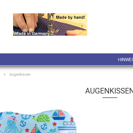
Lieferland
E-M
Pa
HINWEI
»
Augenkissen
AUGENKISSE
Konto
Pass