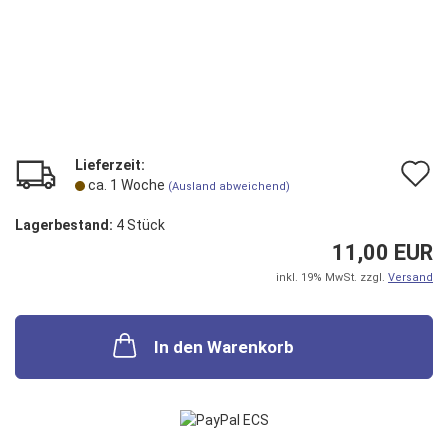
Lieferzeit:
A
ca. 1 Woche
(Ausland abweichend)
d
Lagerbestand:
4
Stück
M
11,00 EUR
inkl. 19% MwSt. zzgl.
Versand
In den Warenkorb