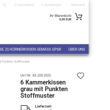
Deutschland
Kundenlogin
Merkzettel
Ihr Warenkorb
Suche...
0,00 EUR
ail
sswort
SE ZU KÖRNERKISSEN GEMÄSS GPSR
ÜBER UNS
t Punkten Stoffmuster
Auf
 erstellen
(Art.Nr.:
K6 200 050
)
6 Kammerkissen
wort vergessen?
den
grau mit Punkten
Merkzett
Stoffmuster
Lieferzeit: