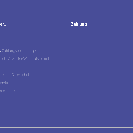
r...
Zahlung
m
 & Zahlungsbedingungen
recht & Muster-Widerrufsformular
äre und Datenschutz
ervice
nstellungen