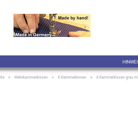
Lieferland
E-M
Pa
HINWEI
»
»
»
ite
Mehrkammerkissen
6 Kammerkissen
6 Kammerkissen grau mi
Konto
Pass