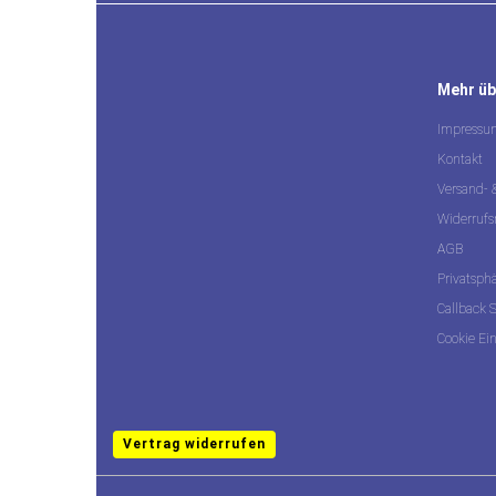
Mehr übe
Impressu
Kontakt
Versand-
Widerrufs
AGB
Privatsph
Callback S
Cookie Ei
Vertrag widerrufen